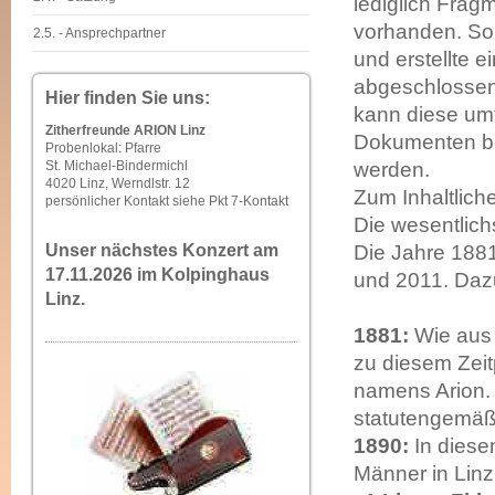
lediglich Frag
vorhanden. So
2.5. - Ansprechpartner
und erstellte 
abgeschlossen 
Hier finden Sie uns:
kann diese umf
Zitherfreunde ARION Linz
Dokumenten ber
Probenlokal: Pfarre
St. Michael-Bindermichl
werden.
4020 Linz, Werndlstr. 12
Zum Inhaltlich
persönlicher Kontakt siehe Pkt 7-Kontakt
Die wesentlich
Unser nächstes Konzert am
Die Jahre 1881
17.11.2026 im Kolpinghaus
und 2011. Dazu
Linz.
1881:
Wie aus
zu diesem Zeit
namens Arion.
statutengemäß
1890:
In diese
Männer in Lin