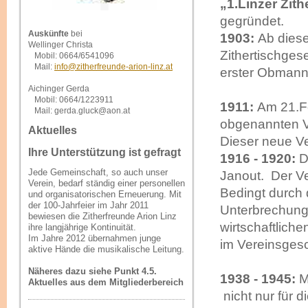
„1.Linzer
Zith
gegründet.
Auskünfte
bei
1903:
Ab diese
Wellinger Christa
Zithertischges
Mobil: 0664/6541096
Mail:
info@zitherfreunde-arion-linz.at
erster Obmann 
Aichinger Gerda
Mobil: 0664/1223911
1911:
Am 21.Fe
Mail: gerda.gluck@aon.at
obgenannten V
Aktuelles
Dieser neue Ve
Ihre Unterstützung ist gefragt
1916 - 1920:
D
Jede Gemeinschaft, so auch unser
Janout. Der Ver
Verein, bedarf ständig einer personellen
Bedingt durch 
und organisatorischen Erneuerung. Mit
der 100-Jahrfeier im Jahr 2011
Unterbrechung
bewiesen die Zitherfreunde Arion Linz
wirtschaftlich
ihre langjährige Kontinuität.
Im Jahre 2012 übernahmen junge
im Vereinsges
aktive Hände die musikalische Leitung.
Näheres dazu siehe Punkt 4.5.
1938 - 1945:
M
Aktuelles aus dem Mitgliederbereich
nicht nur für