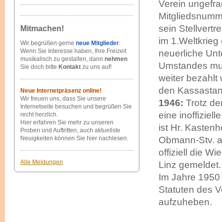
Verein ungefra
Mitgliedsnumm
sein Stellvertr
Mitmachen!
im 1.Weltkrieg
Wir begrüßen gerne
neue Mitglieder
:
Wenn Sie Interesse haben, Ihre Freizeit
neuerliche Unt
musikalisch zu gestalten, dann
nehmen
Umstandes mus
Sie doch bitte
Kontakt
zu uns auf!
weiter bezahlt
den Kassastan
Neue Internetpräsenz online!
Wir freuen uns, dass Sie unsere
1946:
Trotz de
Internetseite besuchen und begrüßen Sie
eine inoffizie
recht herzlich.
Hier erfahren Sie mehr zu unseren
ist Hr. Kastenh
Proben und Auftritten, auch aktuellste
Neuigkeiten können Sie hier nachlesen.
Obmann-Stv. al
offiziell die W
Alle Meldungen
Linz gemeldet.
Im Jahre 1950 
Statuten des V
aufzuheben.