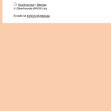
Druckversion
|
Sitemap
© Zitherfreunde ARION Linz
Erstellt mit
IONOS MyWebsite
.