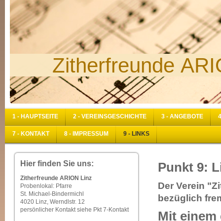
Zitherfreunde ARI
1 - HAUPTSEITE
2 - VEREINSGESCHICHTE
3 - ANGEBOTE
7 - KONTAKT
8 - IMPRESSUM
9 - LINKS
Hier finden Sie uns:
Punkt 9: L
Zitherfreunde ARION Linz
Der Verein "Z
Probenlokal: Pfarre
St. Michael-Bindermichl
bezüglich fre
4020 Linz, Werndlstr. 12
persönlicher Kontakt siehe Pkt 7-Kontakt
Mit einem 