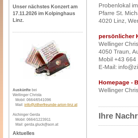
Probenlokal im
Unser nächstes Konzert am
Pfarre St. Mich
17.11.2026 im Kolpinghaus
Linz.
4020 Linz, We
persönlicher K
Wellinger Chri
4050 Traun, A
Mobil +43 664
E-Mail: info@zi
Homepage - B
Wellinger Chri
Auskünfte
bei
Wellinger Christa
Mobil: 0664/6541096
Mail:
info@zitherfreunde-arion-linz.at
Ihre Nachr
Aichinger Gerda
Mobil: 0664/1223911
Mail: gerda.gluck@aon.at
Aktuelles